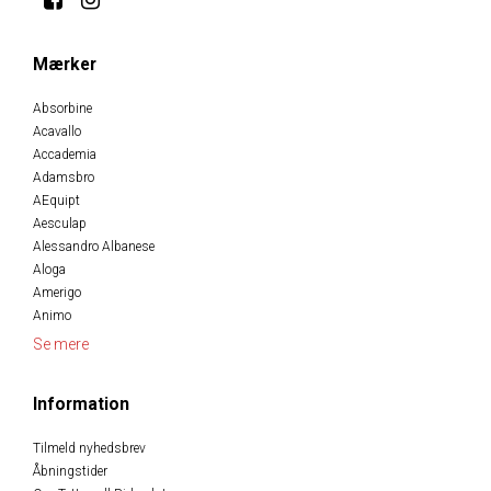
Mærker
Absorbine
Acavallo
Accademia
Adamsbro
AEquipt
Aesculap
Alessandro Albanese
Aloga
Amerigo
Animo
Se mere
Information
Tilmeld nyhedsbrev
Åbningstider