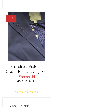
-0%
Samshield Victorine
Crystal Rain stævnejakke
Samshield
4921804015
3.500,00 DKK