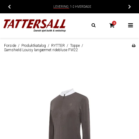
LEVERING:
1-2 HVERDAGE
0
Forside
/
Produktkatalog
/
RYTTER
/
Toppe
/
Samshield Louisy langærmet ridebluse FW22