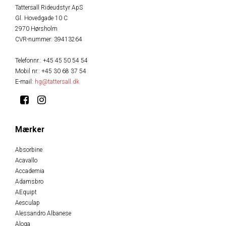
Tattersall Rideudstyr ApS
Gl. Hovedgade 10 C
2970 Hørsholm
CVR-nummer
:
39413264
Telefonnr.
:
+45 45 50 54 54
Mobil nr.
:
+45 30 68 37 54
E-mail
:
hg@tattersall.dk
Mærker
Absorbine
Acavallo
Accademia
Adamsbro
AEquipt
Aesculap
Alessandro Albanese
Aloga