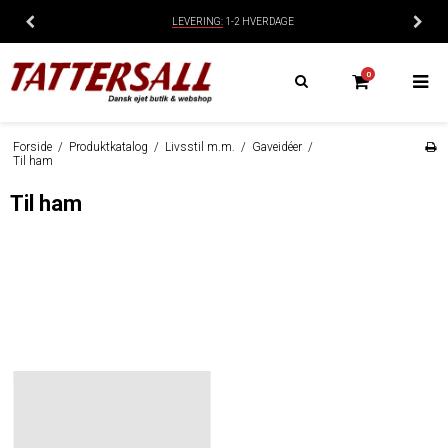
LEVERING:
1-2 HVERDAGE
0
Forside
/
Produktkatalog
/
Livsstil m.m.
/
Gaveidéer
/
Til ham
Til ham