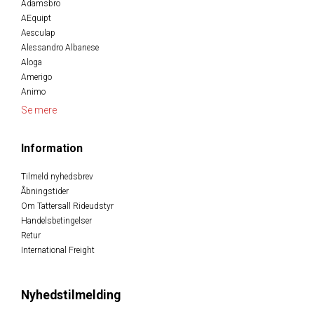
Adamsbro
AEquipt
Aesculap
Alessandro Albanese
Aloga
Amerigo
Animo
Se mere
Information
Tilmeld nyhedsbrev
Åbningstider
Om Tattersall Rideudstyr
Handelsbetingelser
Retur
International Freight
Nyhedstilmelding