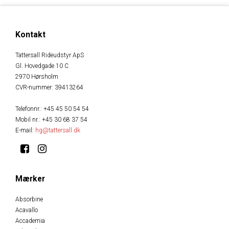
Kontakt
Tattersall Rideudstyr ApS
Gl. Hovedgade 10 C
2970 Hørsholm
CVR-nummer
:
39413264
Telefonnr.
:
+45 45 50 54 54
Mobil nr.
:
+45 30 68 37 54
E-mail
:
hg@tattersall.dk
Mærker
Absorbine
Acavallo
Accademia