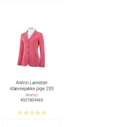
Animo Lannister
stævnejakke pige 23S
Animo
4921804469