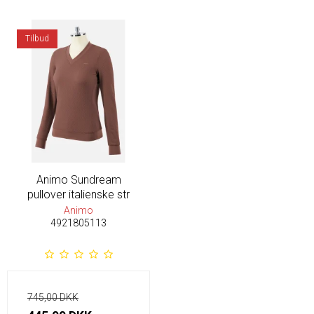
Tilbud
Animo Sundream
pullover italienske str
Animo
4921805113
745,00 DKK