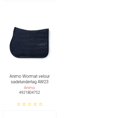
Animo Wormat velour
sadelunderlag AW23
Animo
4921804752