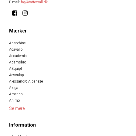
E-mail
:
hg@tattersall.dk
Mærker
Absorbine
Acavallo
Accademia
Adamsbro
AEquipt
Aesculap
Alessandro Albanese
Aloga
Amerigo
Animo
Se mere
Information