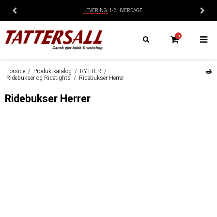
LEVERING:
1-2 HVERDAGE
0
Forside
/
Produktkatalog
/
RYTTER
/
Ridebukser og Ridetights
/
Ridebukser Herrer
Ridebukser Herrer
* FULDSKIND
* VINTERRIDEBUKSER
FULLGRIP
KNÆGRIP