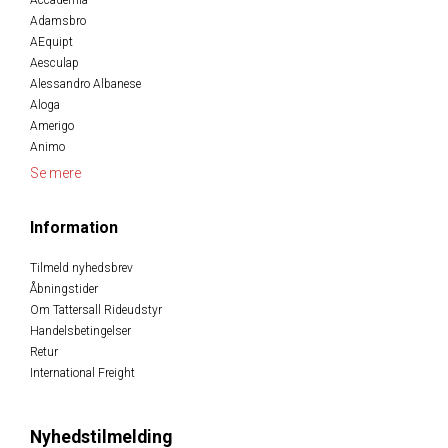
Accademia
Adamsbro
AEquipt
Aesculap
Alessandro Albanese
Aloga
Amerigo
Animo
Se mere
Information
Tilmeld nyhedsbrev
Åbningstider
Om Tattersall Rideudstyr
Handelsbetingelser
Retur
International Freight
Nyhedstilmelding