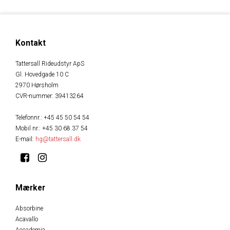
Kontakt
Tattersall Rideudstyr ApS
Gl. Hovedgade 10 C
2970 Hørsholm
CVR-nummer
:
39413264
Telefonnr.
:
+45 45 50 54 54
Mobil nr.
:
+45 30 68 37 54
E-mail
:
hg@tattersall.dk
Mærker
Absorbine
Acavallo