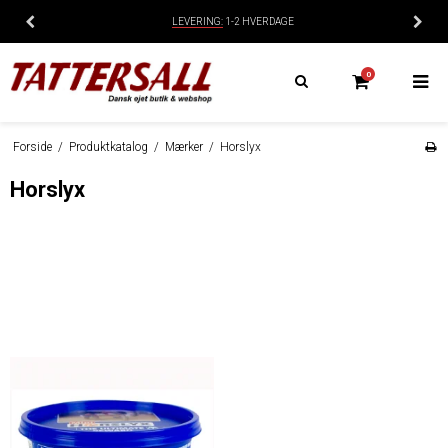
LEVERING:
1-2 HVERDAGE
0
Forside
/
Produktkatalog
/
Mærker
/
Horslyx
Horslyx