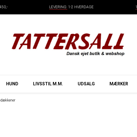
50,-
LEVERING:
1-2 HVERDAGE
HUND
LIVSSTIL M.M.
UDSALG
MÆRKER
edækkener