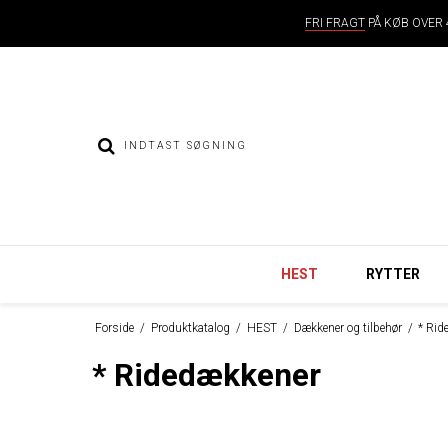
FRI FRAGT
PÅ KØB OVER 4
HEST
RYTTER
Forside
/
Produktkatalog
/
HEST
/
Dækkener og tilbehør
/
* Rid
* Ridedækkener