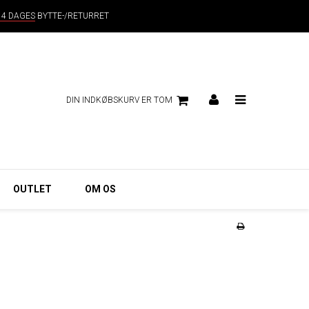
14 DAGES
BYTTE-/RETURRET
DIN INDKØBSKURV ER TOM
OUTLET
OM OS