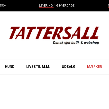
50,-
LEVERING:
1-2 HVERDAGE
HUND
LIVSSTIL M.M.
UDSALG
MÆRKER