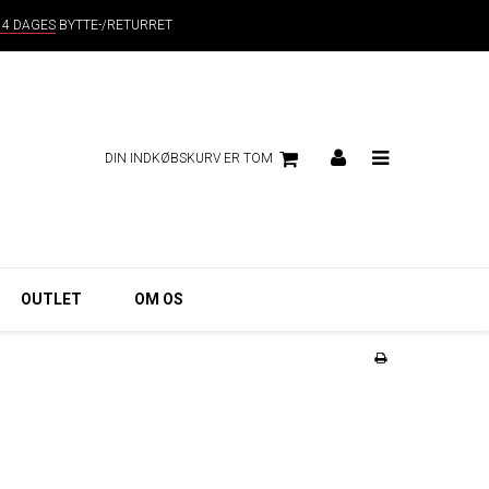
14 DAGES
BYTTE-/RETURRET
DIN INDKØBSKURV ER TOM
OUTLET
OM OS