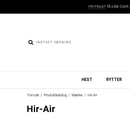
FRI FRAGT
PÅ KØB OVER 4
HEST
RYTTER
Forside
/
Produktkatalog
/
Mærker
/
Hir-Air
Hir-Air