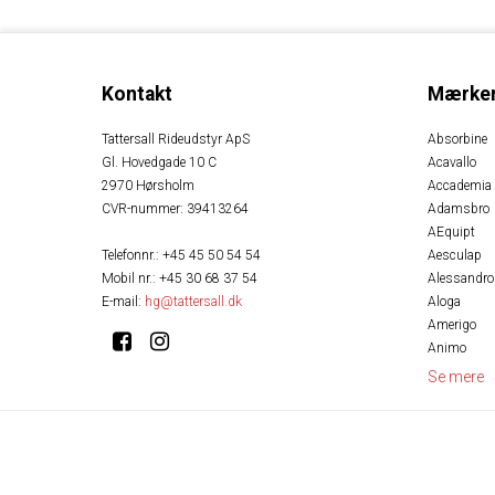
Kontakt
Mærke
Tattersall Rideudstyr ApS
Absorbine
Gl. Hovedgade 10 C
Acavallo
2970 Hørsholm
Accademia
CVR-nummer
:
39413264
Adamsbro
AEquipt
Telefonnr.
:
+45 45 50 54 54
Aesculap
Mobil nr.
:
+45 30 68 37 54
Alessandro
E-mail
:
hg@tattersall.dk
Aloga
Amerigo
Animo
Se mere