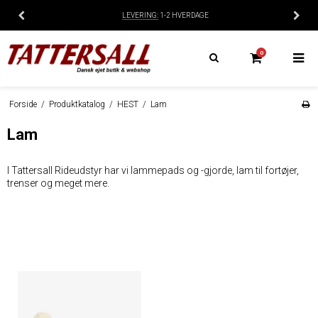
LEVERING:
1-2 HVERDAGE
0
Forside
/
Produktkatalog
/
HEST
/
Lam
Lam
I Tattersall Rideudstyr har vi lammepads og -gjorde, lam til fortøjer,
trenser og meget mere.