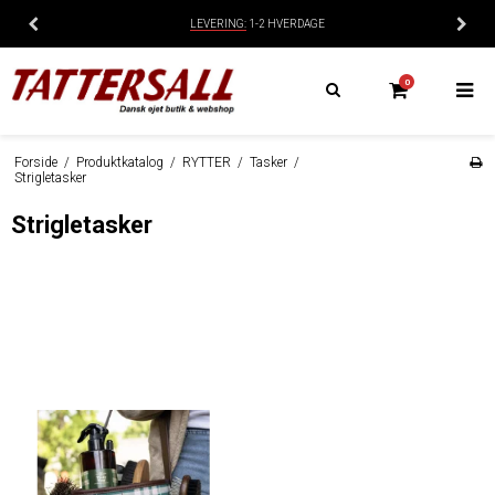
LEVERING:
1-2 HVERDAGE
0
Forside
/
Produktkatalog
/
RYTTER
/
Tasker
/
Strigletasker
Strigletasker