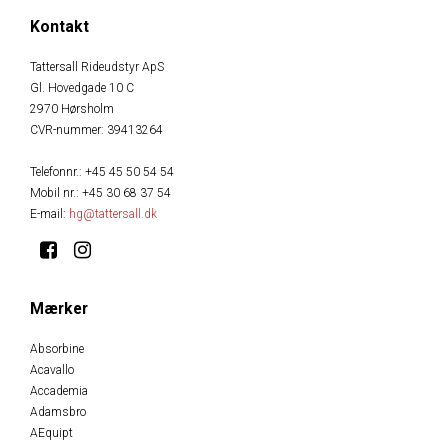
Kontakt
Tattersall Rideudstyr ApS
Gl. Hovedgade 10 C
2970 Hørsholm
CVR-nummer
:
39413264
Telefonnr.
:
+45 45 50 54 54
Mobil nr.
:
+45 30 68 37 54
E-mail
:
hg@tattersall.dk
Mærker
Absorbine
Acavallo
Accademia
Adamsbro
AEquipt