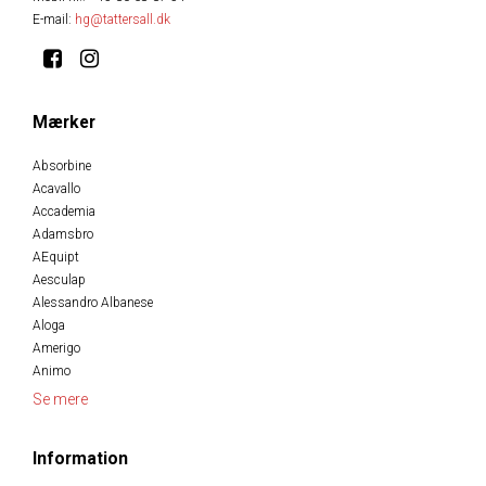
E-mail
:
hg@tattersall.dk
Mærker
Absorbine
Acavallo
Accademia
Adamsbro
AEquipt
Aesculap
Alessandro Albanese
Aloga
Amerigo
Animo
Se mere
Information