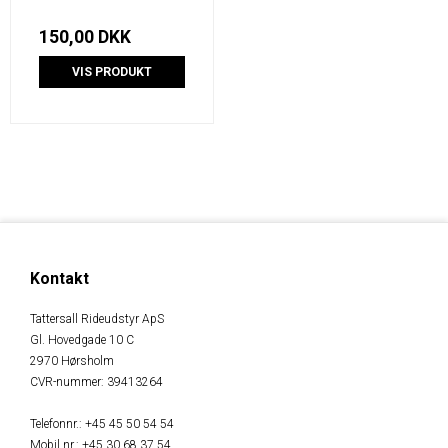
150,00 DKK
VIS PRODUKT
Kontakt
Tattersall Rideudstyr ApS
Gl. Hovedgade 10 C
2970 Hørsholm
CVR-nummer
:
39413264
Telefonnr.
:
+45 45 50 54 54
Mobil nr.
:
+45 30 68 37 54