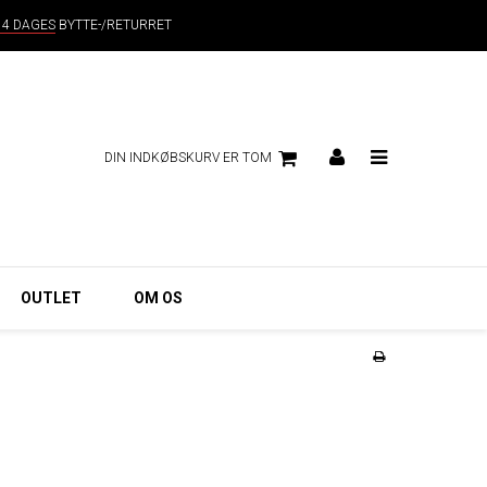
14 DAGES
BYTTE-/RETURRET
DIN INDKØBSKURV ER TOM
OUTLET
OM OS