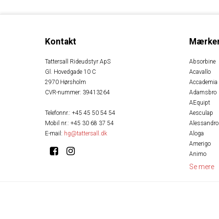
Kontakt
Mærke
Tattersall Rideudstyr ApS
Absorbine
Gl. Hovedgade 10 C
Acavallo
2970 Hørsholm
Accademia
CVR-nummer
:
39413264
Adamsbro
AEquipt
Telefonnr.
:
+45 45 50 54 54
Aesculap
Mobil nr.
:
+45 30 68 37 54
Alessandro
E-mail
:
hg@tattersall.dk
Aloga
Amerigo
Animo
Se mere