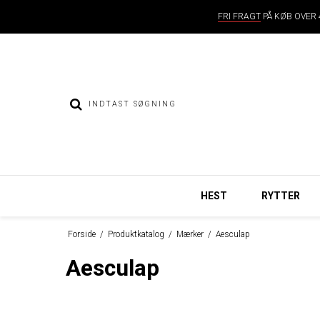
FRI FRAGT
PÅ KØB OVER 4
HEST
RYTTER
Forside
/
Produktkatalog
/
Mærker
/
Aesculap
Aesculap