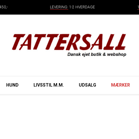
50,-
LEVERING:
1-2 HVERDAGE
HUND
LIVSSTIL M.M.
UDSALG
MÆRKER