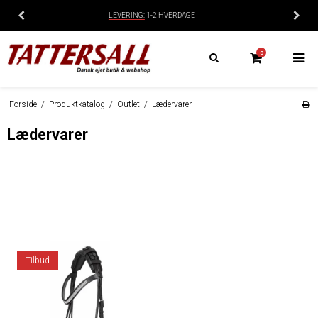
14 DAGES
BYTTE-/RETURRET
0
Forside
/
Produktkatalog
/
Outlet
/
Lædervarer
Lædervarer
Tilbud