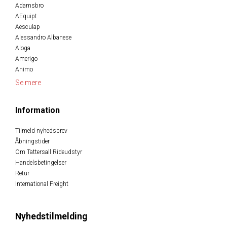
Adamsbro
AEquipt
Aesculap
Alessandro Albanese
Aloga
Amerigo
Animo
Se mere
Information
Tilmeld nyhedsbrev
Åbningstider
Om Tattersall Rideudstyr
Handelsbetingelser
Retur
International Freight
Nyhedstilmelding