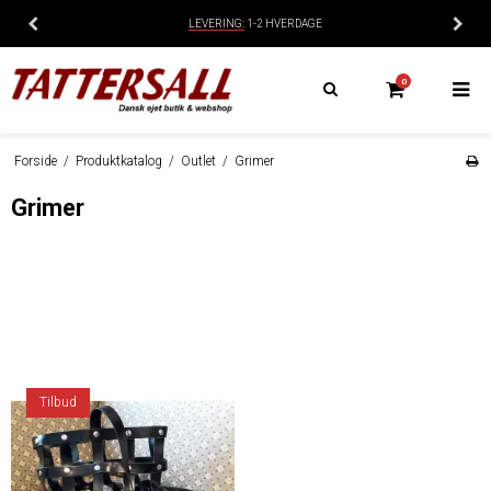
LEVERING:
1-2 HVERDAGE
0
Forside
/
Produktkatalog
/
Outlet
/
Grimer
Grimer
Tilbud