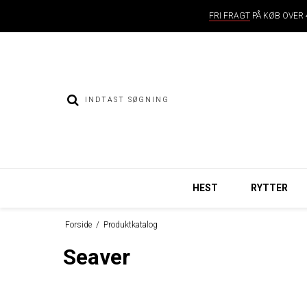
FRI FRAGT
PÅ KØB OVER 4
HEST
RYTTER
Forside
/
Produktkatalog
Seaver