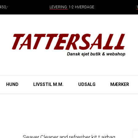
50,-
LEVERING:
1-2 HVERDAGE
HUND
LIVSSTIL M.M.
UDSALG
MÆRKER
Seaver Cleaner and refresher kit t airbag