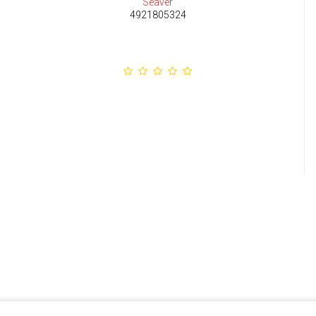
Seaver
4921805324