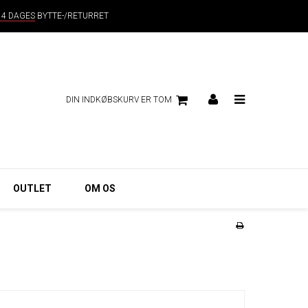
14 DAGES
BYTTE-/RETURRET
DIN INDKØBSKURV ER TOM
OUTLET
OM OS