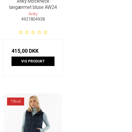
Anky Mockneck
langærmet bluse AW24
Anky
4921804938
415,00 DKK
VIS PRODUKT
Tilbud