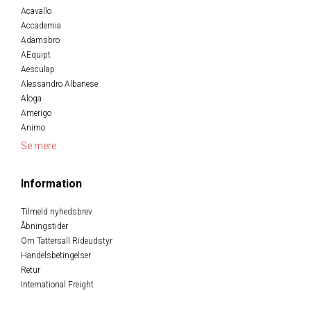
Acavallo
Accademia
Adamsbro
AEquipt
Aesculap
Alessandro Albanese
Aloga
Amerigo
Animo
Se mere
Information
Tilmeld nyhedsbrev
Åbningstider
Om Tattersall Rideudstyr
Handelsbetingelser
Retur
International Freight