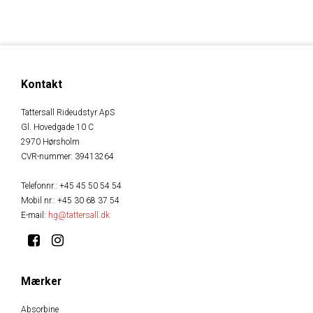
Kontakt
Tattersall Rideudstyr ApS
Gl. Hovedgade 10 C
2970 Hørsholm
CVR-nummer
:
39413264
Telefonnr.
:
+45 45 50 54 54
Mobil nr.
:
+45 30 68 37 54
E-mail
:
hg@tattersall.dk
Mærker
Absorbine