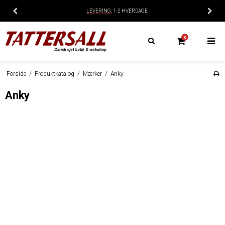
DAGE
14 DAGES
BYTTE-/RETURRET
0
Forside
/
Produktkatalog
/
Mærker
/
Anky
Anky