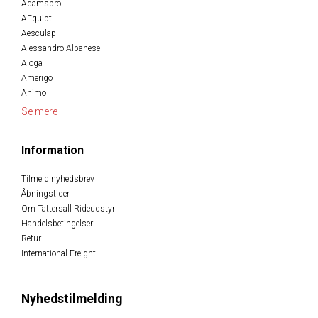
Adamsbro
AEquipt
Aesculap
Alessandro Albanese
Aloga
Amerigo
Animo
Se mere
Information
Tilmeld nyhedsbrev
Åbningstider
Om Tattersall Rideudstyr
Handelsbetingelser
Retur
International Freight
Nyhedstilmelding