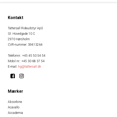
Kontakt
Tattersall Rideudstyr ApS
Gl. Hovedgade 10 C
2970 Hørsholm
CVR-nummer
:
39413264
Telefonnr.
:
+45 45 50 54 54
Mobil nr.
:
+45 30 68 37 54
E-mail
:
hg@tattersall.dk
Mærker
Absorbine
Acavallo
Accademia