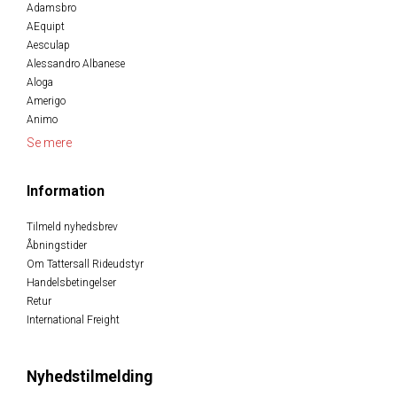
Adamsbro
AEquipt
Aesculap
Alessandro Albanese
Aloga
Amerigo
Animo
Se mere
Information
Tilmeld nyhedsbrev
Åbningstider
Om Tattersall Rideudstyr
Handelsbetingelser
Retur
International Freight
Nyhedstilmelding