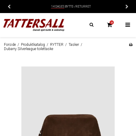
LEVERING:
1-2 HVERDAGE
0
Forside
/
Produktkatalog
/
RYTTER
/
Tasker
/
Dubarry Silverleague toilettaske