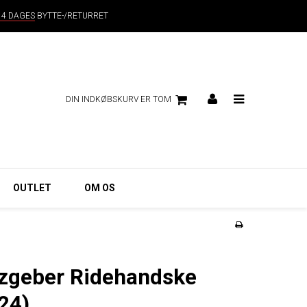
14 DAGES
BYTTE-/RETURRET
DIN INDKØBSKURV ER TOM
OUTLET
OM OS
lzgeber Ridehandske
24)