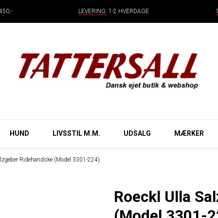
50,-
LEVERING:
1-2 HVERDAGE
HUND
LIVSSTIL M.M.
UDSALG
MÆRKER
alzgeber Ridehandske (Model 3301-224)
Roeckl Ulla Sa
(Model 3301-2