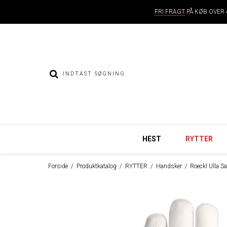
FRI FRAGT
PÅ KØB OVER 4
HEST
RYTTER
Forside
/
Produktkatalog
/
RYTTER
/
Handsker
/
Roeckl Ulla S