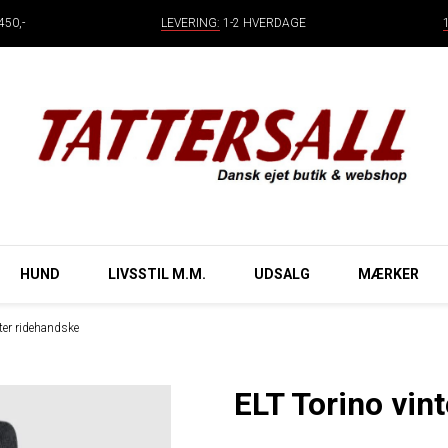
50,-
LEVERING:
1-2 HVERDAGE
HUND
LIVSSTIL M.M.
UDSALG
MÆRKER
nter ridehandske
ELT Torino vin