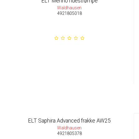
ELT Merino ridestrømpe
Waldhausen
4921805018
ELT Saphira Advanced frakke AW25
Waldhausen
4921805378