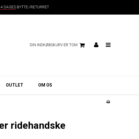
14 DAGES
BYTTE-/RETURRET
DIN INDKØBSKURV ER TOM
OUTLET
OM OS
ter ridehandske