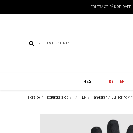
FRI FRAGT
PÅ KØB OVER 4
HEST
RYTTER
Forside
/
Produktkatalog
/
RYTTER
/
Handsker
/
ELT Torino vi