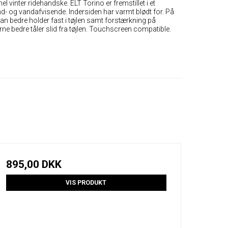
l vinter ridehandske. ELT Torino er fremstillet i et
d- og vandafvisende. Indersiden har varmt blødt for. På
an bedre holder fast i tøjlen samt forstærkning på
rne bedre tåler slid fra tøjlen. Touchscreen compatible.
895,00 DKK
VIS PRODUKT