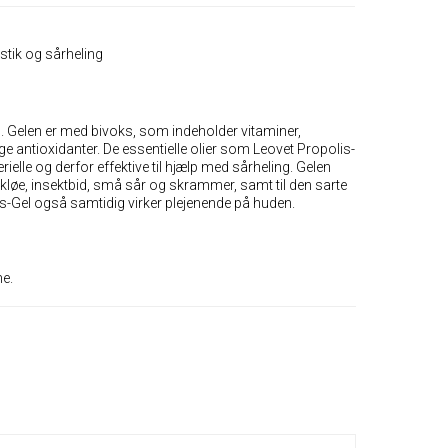
 stik og sårheling
ing. Gelen er med bivoks, som indeholder vitaminer,
ge antioxidanter. De essentielle olier som Leovet Propolis-
erielle og derfor effektive til hjælp med sårheling. Gelen
, insektbid, små sår og skrammer, samt til den sarte
is-Gel også samtidig virker plejenende på huden.
ne.