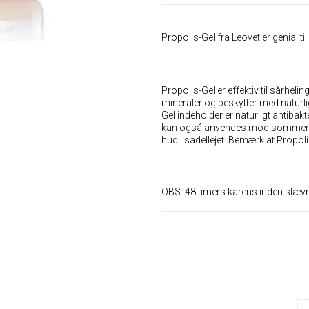
Propolis-Gel fra Leovet er genial til
Propolis-Gel er effektiv til sårhel
mineraler og beskytter med naturli
Gel indeholder er naturligt antibakt
kan også anvendes mod sommerkløe
hud i sadellejet. Bemærk at Propol
OBS: 48 timers karens inden stæv