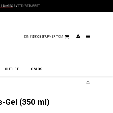
14 DAGES
BYTTE-/RETURRET
DIN INDKØBSKURV ER TOM
OUTLET
OM OS
s-Gel (350 ml)