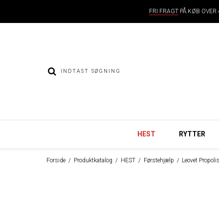
FRI FRAGT
PÅ KØB OVER 4
HEST
RYTTER
Forside
/
Produktkatalog
/
HEST
/
Førstehjælp
/
Leovet Propoli