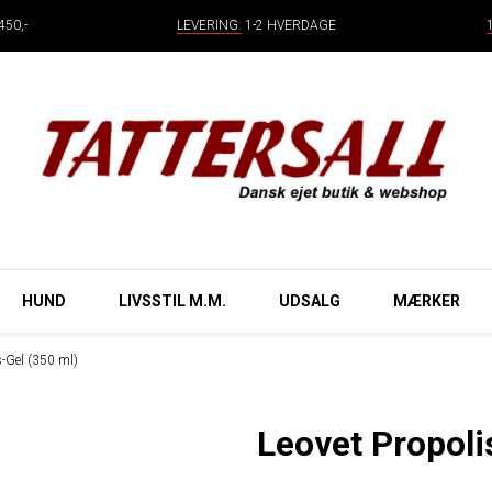
50,-
LEVERING:
1-2 HVERDAGE
HUND
LIVSSTIL M.M.
UDSALG
MÆRKER
s-Gel (350 ml)
Leovet Propoli