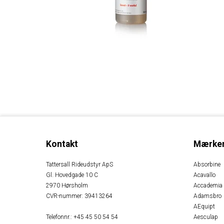
Kontakt
Mærke
Tattersall Rideudstyr ApS
Absorbine
Gl. Hovedgade 10 C
Acavallo
2970 Hørsholm
Accademia
CVR-nummer
:
39413264
Adamsbro
AEquipt
Telefonnr.
:
+45 45 50 54 54
Aesculap