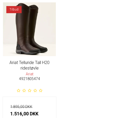
Tilbud
Ariat Telluride Tall H20
ridestøvle
Ariat
4921805474
1.895,00 DKK
1.516,00 DKK