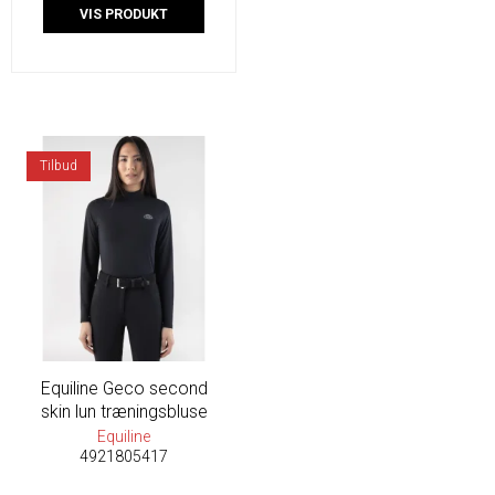
VIS PRODUKT
Tilbud
Equiline Geco second
skin lun træningsbluse
Equiline
4921805417