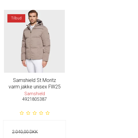
Tilbud
Samshield St Moritz
varm jakke unisex FW25
Samshield
4921805387
2.040,00 DKK