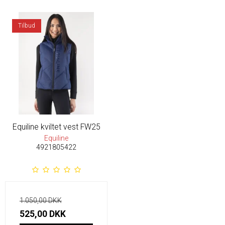
Tilbud
Equiline kviltet vest FW25
Equiline
4921805422
1.050,00 DKK
525,00 DKK