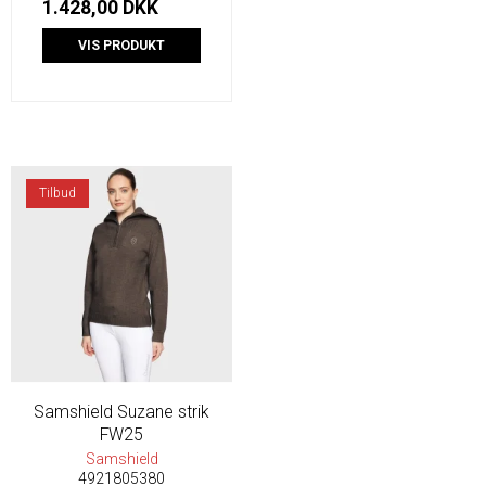
1.428,00 DKK
VIS PRODUKT
Tilbud
Samshield Suzane strik
FW25
Samshield
4921805380