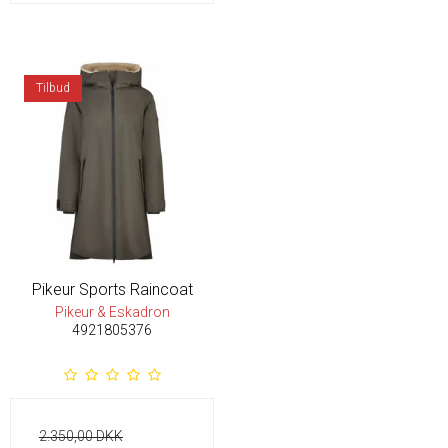
Tilbud
Pikeur Sports Raincoat
Pikeur & Eskadron
4921805376
2.350,00 DKK