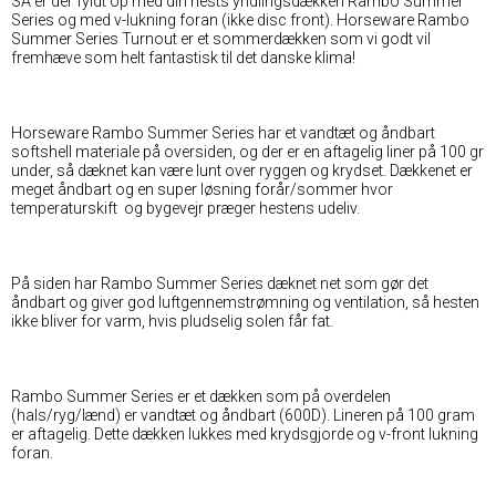
SÅ er der fyldt op med din hests yndlingsdækken Rambo Summer
Series og med v-lukning foran (ikke disc front). Horseware Rambo
Summer Series Turnout er et sommerdækken som vi godt vil
fremhæve som helt fantastisk til det danske klima!
Horseware Rambo Summer Series har et vandtæt og åndbart
softshell materiale på oversiden, og der er en aftagelig liner på 100 gr
under, så dæknet kan være lunt over ryggen og krydset. Dækkenet er
meget åndbart og en super løsning forår/sommer hvor
temperaturskift og bygevejr præger hestens udeliv.
På siden har Rambo Summer Series dæknet net som gør det
åndbart og giver god luftgennemstrømning og ventilation, så hesten
ikke bliver for varm, hvis pludselig solen får fat.
Rambo Summer Series er et dækken som på overdelen
(hals/ryg/lænd) er vandtæt og åndbart (600D). Lineren på 100 gram
er aftagelig. Dette dækken lukkes med krydsgjorde og v-front lukning
foran.