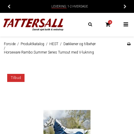
LEVERING:
1-2 HVERDAGE
0
Forside
/
Produktkatalog
/
HEST
/
Dækkener og tilbehør
/
Horseware Rambo Summer Series Turnout med V-lukning
Tilbud