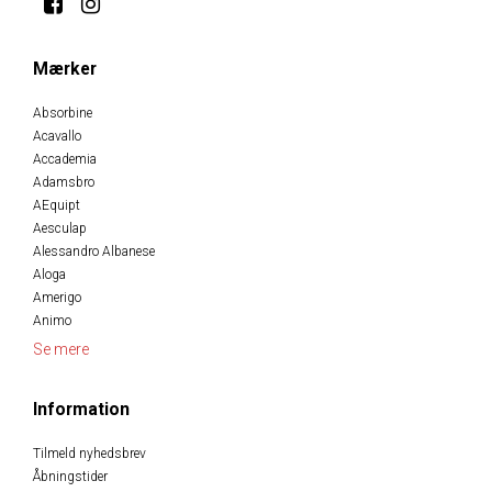
Mærker
Absorbine
Acavallo
Accademia
Adamsbro
AEquipt
Aesculap
Alessandro Albanese
Aloga
Amerigo
Animo
Se mere
Information
Tilmeld nyhedsbrev
Åbningstider