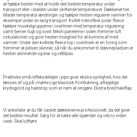
at hjælpe hesten med at holde den bedste temperatur under
transport eller i stalden under skiftende temperaturer. Dækkenet her
tillader temperatur ændringer og hjælper hesten regulerer varmen for
eksempel under en lang transport. Kviltet mikrofiber polar fleece
hjælper muskelgrupperne i overlinien med temperatur regulering
samt fjerner fugt og sved. Mesh panelerne i siden fremmer luft
cirkulationen og giver hesten mulighed for at komme af med
varmen. Under den kviltede fleece top i overlinien er en foring som
fremmer at pelsen skinner, så når du ankommer til stævnepladsen er
hesten skinnende og klar og veltilpas.
Praktiske små refleksdetaljer i pipe giver ekstra synlighed, hvis der
læsses af og på i mørke.Lige klassisk frontlukning, aftagelige
krydsgjord og halestop som er nem at rengøre. Ekstra bred haleflap.
Vi anbefaler at du får vasket dækkenerne professionelt, da det giver
det bedste resultat. Sørg for at lukke alle spænder og velcro inden
vask. Skal lufttøre.