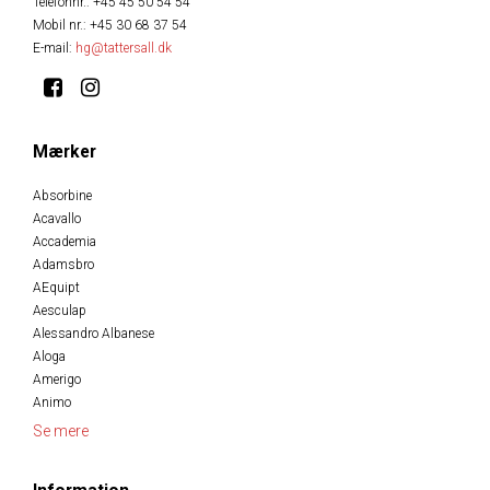
Telefonnr.
:
+45 45 50 54 54
Mobil nr.
:
+45 30 68 37 54
E-mail
:
hg@tattersall.dk
Mærker
Absorbine
Acavallo
Accademia
Adamsbro
AEquipt
Aesculap
Alessandro Albanese
Aloga
Amerigo
Animo
Se mere