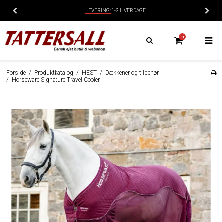
LEVERING:
1-2 HVERDAGE
0
Forside
/
Produktkatalog
/
HEST
/
Dækkener og tilbehør
/
Horseware Signature Travel Cooler