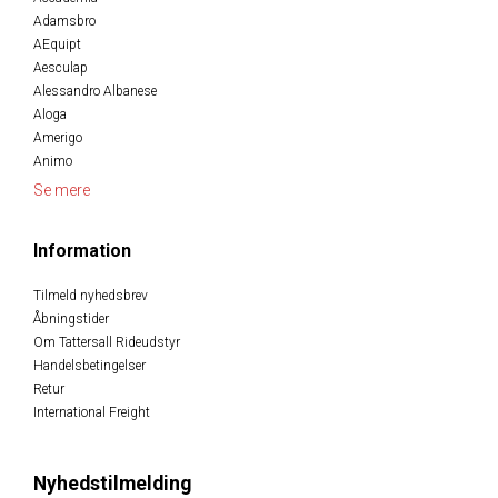
Adamsbro
AEquipt
Aesculap
Alessandro Albanese
Aloga
Amerigo
Animo
Se mere
Information
Tilmeld nyhedsbrev
Åbningstider
Om Tattersall Rideudstyr
Handelsbetingelser
Retur
International Freight
Nyhedstilmelding