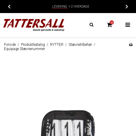
LEVERING:
1-2 HVERDAGE
0
Forside
/
Produktkatalog
/
RYTTER
/
Stævnetilbehør
/
Equipage Stævnenummer