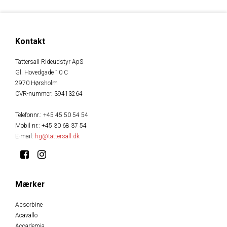
Kontakt
Tattersall Rideudstyr ApS
Gl. Hovedgade 10 C
2970 Hørsholm
CVR-nummer
:
39413264
Telefonnr.
:
+45 45 50 54 54
Mobil nr.
:
+45 30 68 37 54
E-mail
:
hg@tattersall.dk
Mærker
Absorbine
Acavallo
Accademia