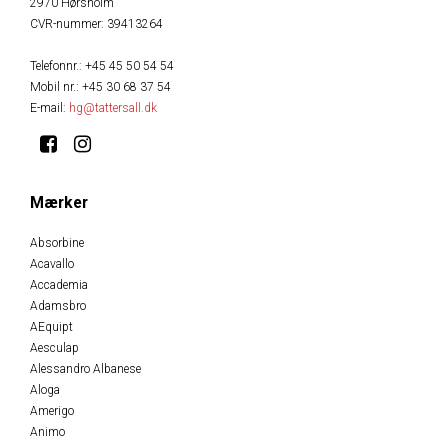
2970 Hørsholm
CVR-nummer
:
39413264
Telefonnr.
:
+45 45 50 54 54
Mobil nr.
:
+45 30 68 37 54
E-mail
:
hg@tattersall.dk
Mærker
Absorbine
Acavallo
Accademia
Adamsbro
AEquipt
Aesculap
Alessandro Albanese
Aloga
Amerigo
Animo