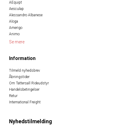
AEquipt
Aesculap
Alessandro Albanese
Aloga
Amerigo
Animo
Se mere
Information
Tilmeld nyhedsbrev
Åbningstider
Om Tattersall Rideudstyr
Handelsbetingelser
Retur
International Freight
Nyhedstilmelding