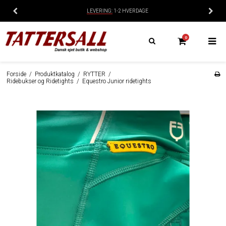
LEVERING:
1-2 HVERDAGE
0
Forside
/
Produktkatalog
/
RYTTER
/
Ridebukser og Ridetights
/
Equestro Junior ridetights