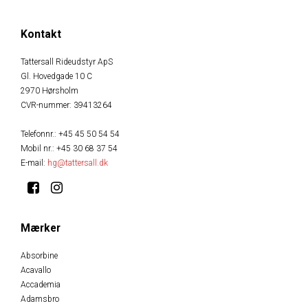
Kontakt
Tattersall Rideudstyr ApS
Gl. Hovedgade 10 C
2970 Hørsholm
CVR-nummer
:
39413264
Telefonnr.
:
+45 45 50 54 54
Mobil nr.
:
+45 30 68 37 54
E-mail
:
hg@tattersall.dk
Mærker
Absorbine
Acavallo
Accademia
Adamsbro