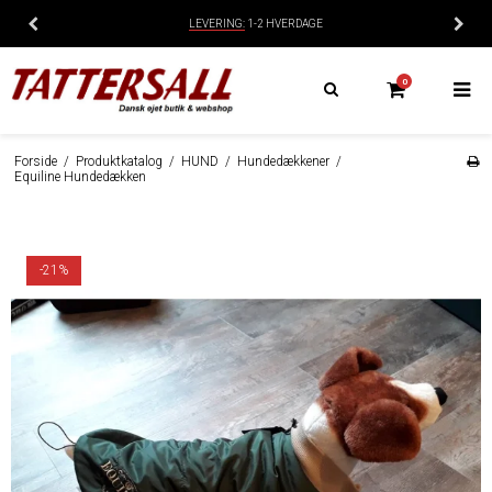
LEVERING:
1-2 HVERDAGE
0
Forside
/
Produktkatalog
/
HUND
/
Hundedækkener
/
Equiline Hundedækken
-21%