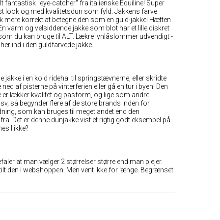
t fantastisk "eye-catcher" fra italienske Equiline! Super
st look og med kvalitetsdun som fyld. Jakkens farve
 mere korrekt at betegne den som en guld-jakke! Hætten
. En varm og velsiddende jakke som blot har et lille diskret
om du kan bruge til ALT. Lækre lynlåslommer udvendigt -
her ind i den guldfarvede jakke.
jakke i en kold ridehal til springstævnerne, eller skridte
ed af pisterne på vinterferien eller gå en tur i byen! Den
ine er lækker kvalitet og pasform, og lige som andre
, så begynder flere af de store brands inden for
ning, som kan bruges til meget andet end den
a. Det er denne dunjakke vist et rigtig godt eksempel på.
nes I ikke?
efaler at man vælger 2 størrelser større end man plejer.
tilt den i webshoppen. Men vent ikke for længe. Begrænset