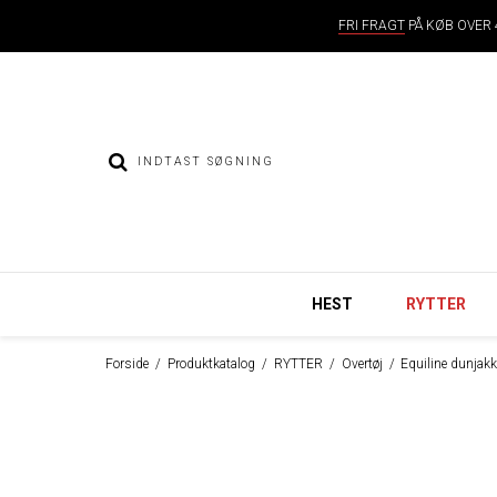
FRI FRAGT
PÅ KØB OVER 4
HEST
RYTTER
Forside
/
Produktkatalog
/
RYTTER
/
Overtøj
/
Equiline dunja