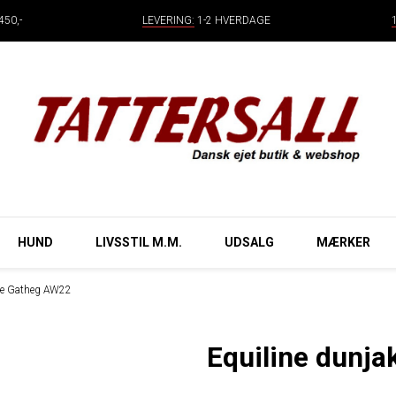
50,-
LEVERING:
1-2 HVERDAGE
HUND
LIVSSTIL M.M.
UDSALG
MÆRKER
kke Gatheg AW22
Equiline dunj