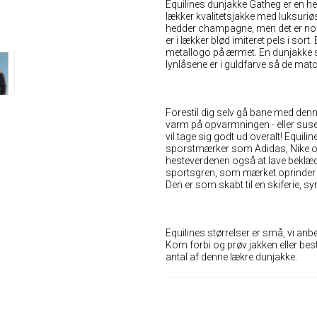
Equilines dunjakke Gatheg er en hel
lækker kvalitetsjakke med luksuriø
hedder champagne, men det er nok
er i lækker blød imiteret pels i sort
metallogo på ærmet. En dunjakke s
lynlåsene er i guldfarve så de matc
Forestil dig selv gå bane med denne 
varm på opvarmningen - eller suse n
vil tage sig godt ud overalt! Equil
sporstmærker som Adidas, Nike osv
hesteverdenen også at lave beklæd
sportsgren, som mærket oprinder fr
Den er som skabt til en skiferie, sy
Equilines størrelser er små, vi anb
Kom forbi og prøv jakken eller bes
antal af denne lækre dunjakke.