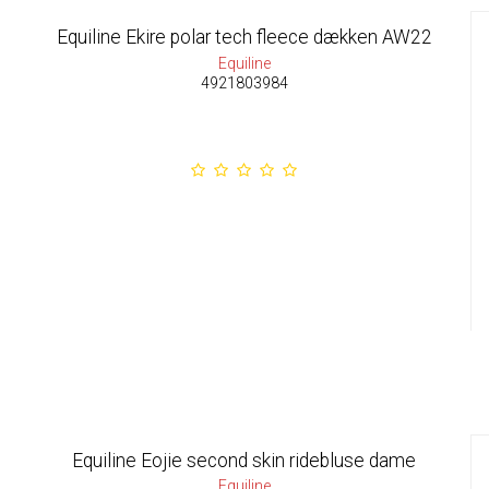
Equiline Ekire polar tech fleece dækken AW22
Equiline
4921803984
Equiline Eojie second skin ridebluse dame
Equiline