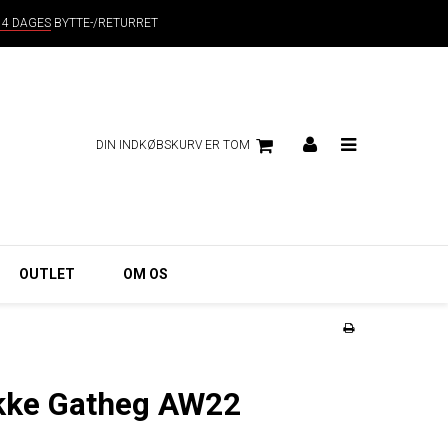
14 DAGES
BYTTE-/RETURRET
DIN INDKØBSKURV ER TOM
OUTLET
OM OS
akke Gatheg AW22