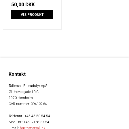
50,00 DKK
VIS PRODUKT
Kontakt
Tattersall Rideudstyr ApS
Gl. Hovedgade 10 C
2970 Hørsholm
CVR-nummer
:
39413264
Telefonnr.
:
+45 45 50 54 54
Mobil nr.
:
+45 30 68 37 54
E-mail
:
hg@tattersall.dk