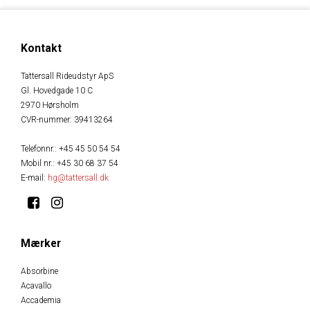
Kontakt
Tattersall Rideudstyr ApS
Gl. Hovedgade 10 C
2970 Hørsholm
CVR-nummer
:
39413264
Telefonnr.
:
+45 45 50 54 54
Mobil nr.
:
+45 30 68 37 54
E-mail
:
hg@tattersall.dk
Mærker
Absorbine
Acavallo
Accademia