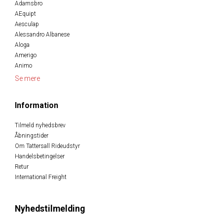
Adamsbro
AEquipt
Aesculap
Alessandro Albanese
Aloga
Amerigo
Animo
Se mere
Information
Tilmeld nyhedsbrev
Åbningstider
Om Tattersall Rideudstyr
Handelsbetingelser
Retur
International Freight
Nyhedstilmelding