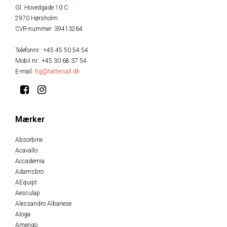
Gl. Hovedgade 10 C
2970 Hørsholm
CVR-nummer
:
39413264
Telefonnr.
:
+45 45 50 54 54
Mobil nr.
:
+45 30 68 37 54
E-mail
:
hg@tattersall.dk
Mærker
Absorbine
Acavallo
Accademia
Adamsbro
AEquipt
Aesculap
Alessandro Albanese
Aloga
Amerigo