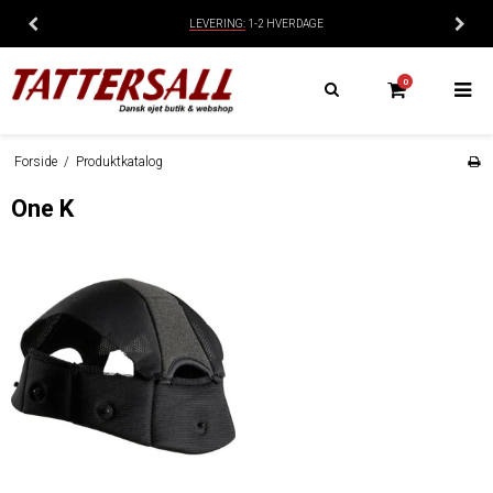
LEVERING:
1-2 HVERDAGE
0
Forside
/
Produktkatalog
One K