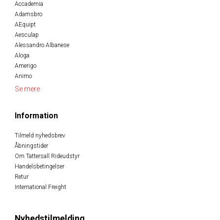
Accademia
Adamsbro
AEquipt
Aesculap
Alessandro Albanese
Aloga
Amerigo
Animo
Se mere
Information
Tilmeld nyhedsbrev
Åbningstider
Om Tattersall Rideudstyr
Handelsbetingelser
Retur
International Freight
Nyhedstilmelding