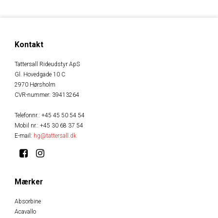
Kontakt
Tattersall Rideudstyr ApS
Gl. Hovedgade 10 C
2970 Hørsholm
CVR-nummer
:
39413264
Telefonnr.
:
+45 45 50 54 54
Mobil nr.
:
+45 30 68 37 54
E-mail
:
hg@tattersall.dk
Mærker
Absorbine
Acavallo